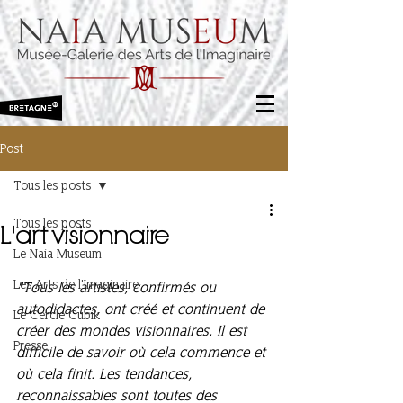
Post
Tous les posts
Tous les posts
L'art visionnaire
Le Naia Museum
Les Arts de l'Imaginaire
"Tous les artistes, confirmés ou 
autodidactes, ont créé et continuent de 
Le Cercle Cubik
créer des mondes visionnaires. Il est 
Presse
difficile de savoir où cela commence et 
où cela finit. Les tendances, 
reconnaissables sont toutes des 