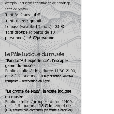
d'emploi, personnes en situation de handicap,
carte de presse)
Tarif 8/12 ans :
4 €
Tarif -8 ans :
gratuit
Le pass (valable 12 mois) :
21 €
Tarif groupe (à partir de 10
personnes) : 6
€/personne
Le Pôle Ludique du musée
"Pandor'Art expérience",
l'escape-
game du musée
Public adultes/ados, durée 1H30-2h00,
de 2 à 6 joueurs :
18 €/personne,
entrées
– r
éservation
en ligne.
comprises
"La crypte de Naia", la visite ludique
du musée
Public familles/groupes, durée 1H00,
de 1 à 6 joueurs :
18 € le carnet de
jeu,
(en vente à l'accueil).
entrées non comprises