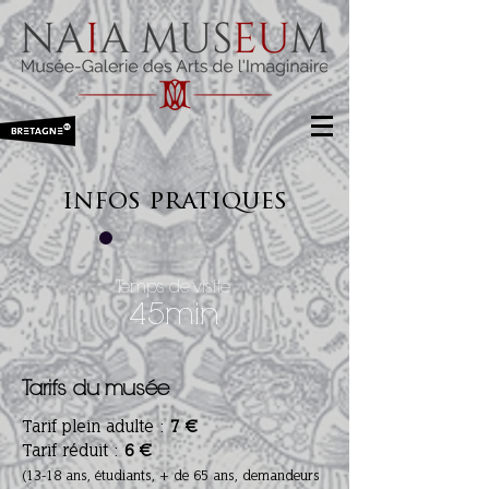
infos pratiques
Temps de visite
45min
Tarifs du musée
Tarif plein adulte :
7 €
Tarif réduit :
6 €
(13-18 ans, étudiants,
+ de 65 ans,
demandeurs