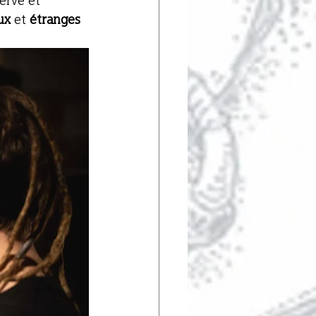
rvé et 
ux 
et 
étranges 