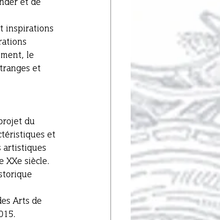
nder et de 
rations 
ment, le 
tranges et 
projet du 
éristiques et 
 artistiques 
 XXe siècle. 
storique 
es Arts de 
015. 