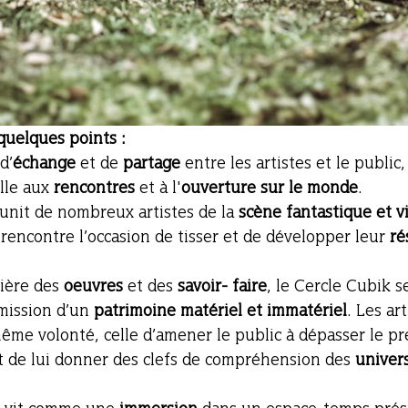
quelques points : 
d’
échange 
et de 
partage 
entre les artistes et le public,
lle aux 
rencontres 
et à l'
ouverture sur le monde
. 
́unit de nombreux artistes de la 
scène fantastique et v
rencontre l’occasion de tisser et de développer leur 
re
ère des 
oeuvres 
et des 
savoir- faire
, le Cercle Cubik 
mission d’un 
patrimoine matériel et immatériel
. Les ar
̂me volonté, celle d’amener le public à dépasser le p
et de lui donner des clefs de compréhension des 
univer