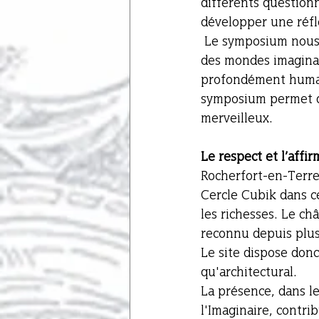
différents question
développer une réf
 Le symposium nous permet de mettre en avant différentes thématiques et inspirations 
des mondes imaginai
profondément humain
symposium permet de 
merveilleux.
Le respect et l’affir
Rocherfort-en-Terre 
Cercle Cubik dans ce 
les richesses. Le ch
reconnu depuis plus d
Le site dispose donc 
qu'architectural. 
La présence, dans l
l'Imaginaire, contrib