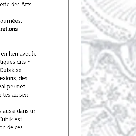
erie des Arts 
ournées, 
rations 
en lien avec le 
tiques dits « 
 Cubik se 
exions
, des 
val permet 
ntes au sein 
s aussi dans un 
 Cubik est 
ion de ces 