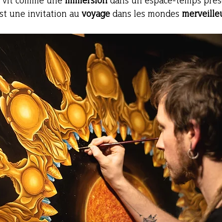
e vit comme une 
immersion 
dans un espace-temps prése
est une invitation au 
voyage 
dans les mondes 
merveille