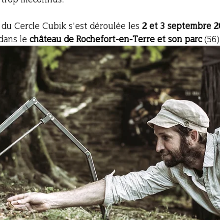
n du Cercle Cubik s'est déroulée les 
2 et 3 septembre 
dans le 
château de Rochefort-en-Terre et son parc 
(56)