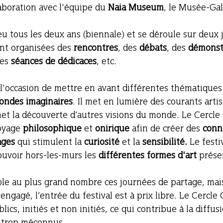
aboration avec l'équipe du 
Naia Museum
, le Musée-Gal
eu tous les deux ans (biennale) et se déroule sur deux j
nt organisées des 
rencontres
, des 
débats
, des 
démonst
des 
séances de dédicaces
, etc. 
l'occasion de mettre en avant différentes thématiques 
ondes imaginaires
. Il met en lumière des courants artis
met la découverte d’autres visions du monde. Le Cercle
oyage 
philosophique 
et 
onirique 
afin de créer des 
conn
ages 
qui stimulent la 
curiosité 
et la 
sensibilité. 
Le festi
uvoir hors-les-murs les 
différentes formes d'art 
prése
ble au plus grand nombre ces journées de partage, mai
ngagé, l’entrée du festival est à prix libre. Le Cercle
lics, initiés et non initiés, ce qui contribue à la diffus
 trop méconnus.