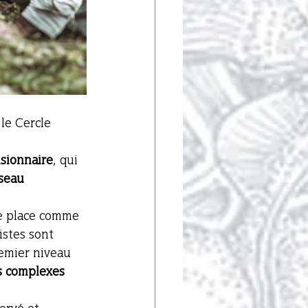
 le Cercle 
isionnaire
, qui 
́seau 
se place comme 
tistes sont 
remier niveau 
s complexes 