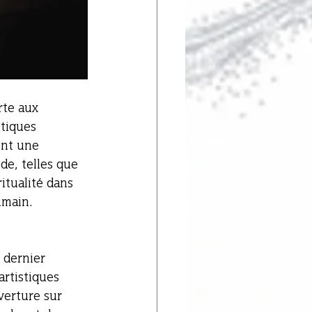
rte aux 
tiques 
ent une 
de, telles que 
itualité dans 
umain. 
 dernier 
artistiques 
verture sur 