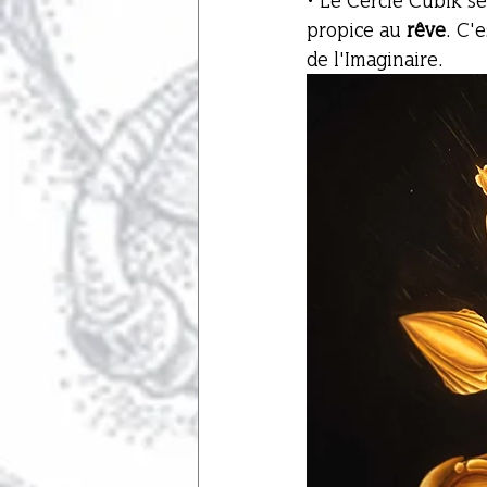
• Le Cercle Cubik s
propice au 
rêve
. C'
de l'Imaginaire. 