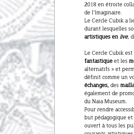
2018 en étroite coll
de l'Imaginaire. 
Le Cercle Cubik a li
durant lesquelles so
artistiques en 
live
, 
Le Cercle Cubik est 
fantastique 
et les 
m
alternatifs » et per
définit comme un v
échanges, 
des 
maill
également de promo
du Naia Museum. 
Pour rendre accessi
but pédagogique et e
ouvert à tous les pub
courants artistiques